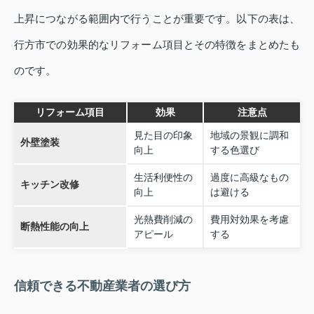
上昇につながる範囲内で行うことが重要です。以下の表は、
行方市での効果的なリフォーム項目とその特徴をまとめたも
のです。
リフォーム項目
効果
注意点
見た目の印象
地域の景観に調和
外壁塗装
向上
する色選び
生活利便性の
過度に高級なもの
キッチン改修
向上
は避ける
光熱費削減の
費用対効果を考慮
断熱性能の向上
アピール
する
信頼できる不動産業者の選び方