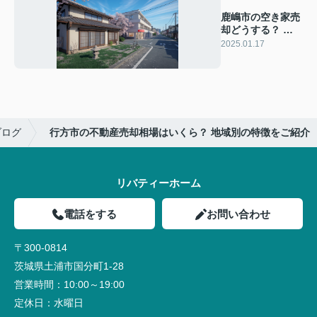
鹿嶋市の空き家売
却どうする？ 相
場と高値で売るコ
2025.01.17
ツをご紹介
ブログ
行方市の不動産売却相場はいくら？ 地域別の特徴をご紹介
リバティーホーム
電話をする
お問い合わせ
〒300-0814
茨城県土浦市国分町1-28
営業時間：
10:00～19:00
定休日：
水曜日