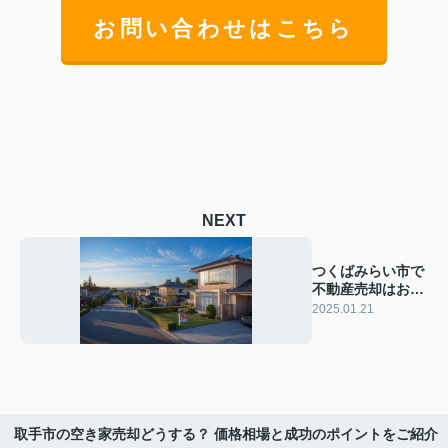
お問い合わせはこちら
NEXT
つくばみらい市で
不動産売却はお
得？ 高値で売る
2025.01.21
方法をご紹介
取手市の空き家売却どうする？ 価格相場と成功のポイントをご紹介