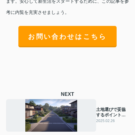
ます。安心して新生活をスタートするために、この記事を参
考に内覧を充実させましょう。
お問い合わせはこちら
NEXT
土地選びで妥協
するポイント
は？成功へのス
2025.02.26
テップを解説