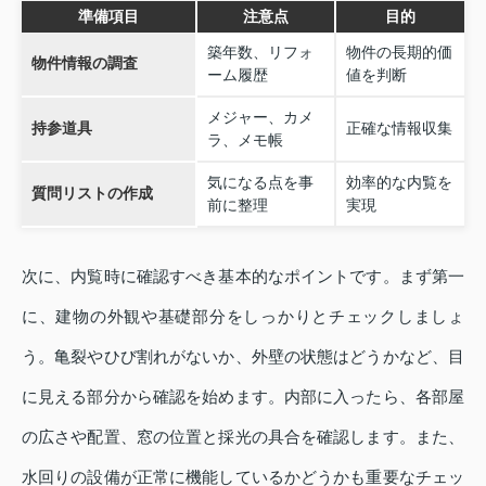
準備項目
注意点
目的
築年数、リフォ
物件の長期的価
物件情報の調査
ーム履歴
値を判断
メジャー、カメ
持参道具
正確な情報収集
ラ、メモ帳
気になる点を事
効率的な内覧を
質問リストの作成
前に整理
実現
次に、内覧時に確認すべき基本的なポイントです。まず第一
に、建物の外観や基礎部分をしっかりとチェックしましょ
う。亀裂やひび割れがないか、外壁の状態はどうかなど、目
に見える部分から確認を始めます。内部に入ったら、各部屋
の広さや配置、窓の位置と採光の具合を確認します。また、
水回りの設備が正常に機能しているかどうかも重要なチェッ