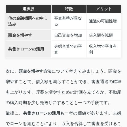
選択肢
特徴
メリット
他の金融機関への申し
審査基準が異な
通過の可能性増
込み
る
頭金を増やす
自己資金を増加
借入額を減額
夫婦合算での審
収入増で審査有
共働きローンの活用
査
利
次に、
について考えてみましょう。頭金を
頭金を増やす方法
増やすことで、借入額を減らすことができ、審査通過の確率
も上がります。貯蓄を増やすための計画を立てるか、不動産
の購入時期を少し先送りにすることも一つの手段です。
最後に、
も一考の価値があります。夫婦
共働きローンの活用
でローンを組むことにより、収入を合算して審査を受けるこ