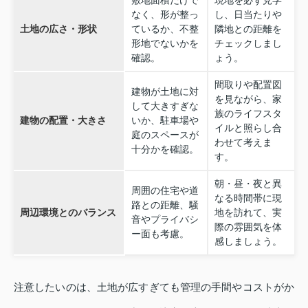
なく、形が整っ
し、日当たりや
土地の広さ・形状
ているか、不整
隣地との距離を
形地でないかを
チェックしまし
確認。
ょう。
間取りや配置図
建物が土地に対
を見ながら、家
して大きすぎな
族のライフスタ
建物の配置・大きさ
いか、駐車場や
イルと照らし合
庭のスペースが
わせて考えま
十分かを確認。
す。
朝・昼・夜と異
周囲の住宅や道
なる時間帯に現
路との距離、騒
周辺環境とのバランス
地を訪れて、実
音やプライバシ
際の雰囲気を体
ー面も考慮。
感しましょう。
注意したいのは、土地が広すぎても管理の手間やコストがか