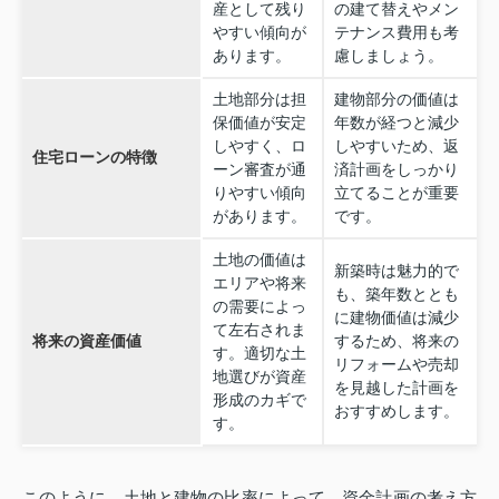
産として残り
の建て替えやメン
やすい傾向が
テナンス費用も考
あります。
慮しましょう。
土地部分は担
建物部分の価値は
保価値が安定
年数が経つと減少
しやすく、ロ
しやすいため、返
住宅ローンの特徴
ーン審査が通
済計画をしっかり
りやすい傾向
立てることが重要
があります。
です。
土地の価値は
新築時は魅力的で
エリアや将来
も、築年数ととも
の需要によっ
に建物価値は減少
て左右されま
将来の資産価値
するため、将来の
す。適切な土
リフォームや売却
地選びが資産
を見越した計画を
形成のカギで
おすすめします。
す。
このように、土地と建物の比率によって、資金計画の考え方