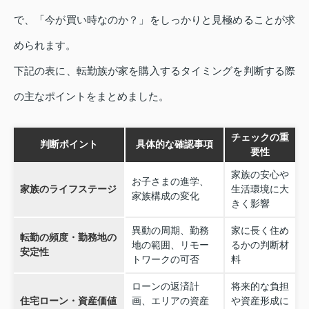
で、「今が買い時なのか？」をしっかりと見極めることが求
められます。
下記の表に、転勤族が家を購入するタイミングを判断する際
の主なポイントをまとめました。
チェックの重
判断ポイント
具体的な確認事項
要性
家族の安心や
お子さまの進学、
家族のライフステージ
生活環境に大
家族構成の変化
きく影響
異動の周期、勤務
家に長く住め
転勤の頻度・勤務地の
地の範囲、リモー
るかの判断材
安定性
トワークの可否
料
ローンの返済計
将来的な負担
住宅ローン・資産価値
画、エリアの資産
や資産形成に