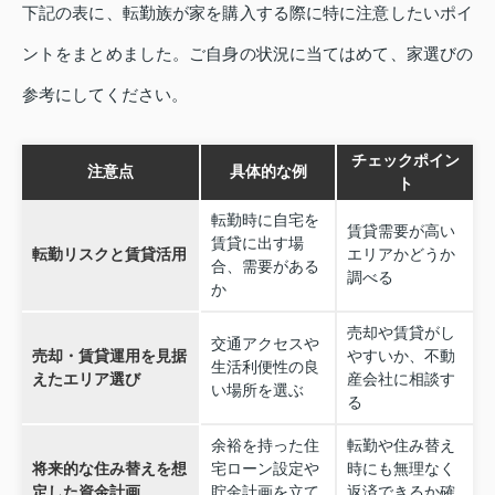
下記の表に、転勤族が家を購入する際に特に注意したいポイ
ントをまとめました。ご自身の状況に当てはめて、家選びの
参考にしてください。
チェックポイン
注意点
具体的な例
ト
転勤時に自宅を
賃貸需要が高い
賃貸に出す場
転勤リスクと賃貸活用
エリアかどうか
合、需要がある
調べる
か
売却や賃貸がし
交通アクセスや
売却・賃貸運用を見据
やすいか、不動
生活利便性の良
えたエリア選び
産会社に相談す
い場所を選ぶ
る
余裕を持った住
転勤や住み替え
将来的な住み替えを想
宅ローン設定や
時にも無理なく
定した資金計画
貯金計画を立て
返済できるか確