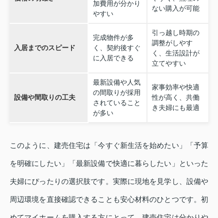
加費用が分かり
ない購入が可能
やすい
引っ越し時期の
完成物件が多
調整がしやす
入居までのスピード
く、契約後すぐ
く、生活設計が
に入居できる
立てやすい
最新設備や人気
家事効率や快適
の間取りが採用
設備や間取りの工夫
性が高く、共働
されていること
き夫婦にも最適
が多い
このように、建売住宅は「今すぐ新生活を始めたい」「予算
を明確にしたい」「最新設備で快適に暮らしたい」といった
夫婦にぴったりの選択肢です。実際に現地を見学し、設備や
周辺環境を直接確認できることも安心材料のひとつです。初
めてマイホームを購入する方にとって、建売住宅は分かりや