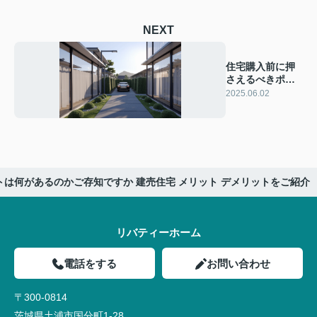
NEXT
住宅購入前に押
さえるべきポイ
ントは？立地や
2025.06.02
構造を解説
は何があるのかご存知ですか 建売住宅 メリット デメリットをご紹介
リバティーホーム
電話をする
お問い合わせ
〒300-0814
茨城県土浦市国分町1-28