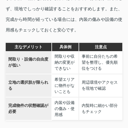
ず、現地でしっかり確認することをおすすめします。また、
完成から時間が経っている場合には、内装の傷みや設備の使
用感もチェックしておくと安心です。
主なデメリット
具体例
注意点
間取りや収
事前に自分たちの希
間取り・設備の自由度
納の変更が
望を整理し、優先順
が低い
できない
位をつける
希望エリア
立地の選択肢が限られ
周辺環境やアクセス
に物件がな
る
を現地で確認
いことも
内装や設備
完成物件の状態確認が
内覧時に細かい部分
の傷み・使
必要
もチェック
用感