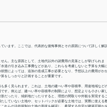
しています。ここでは、代表的な後悔事例とその原因について詳しく解
ません。主な原因として、土地代以外の諸費用の見落としが挙げられま
下水道の引き込み工事費などがあり、これらを考慮しないと予算を大幅
の状態によっては、追加の造成工事が必要となり、予想以上の費用がか
予算をしっかりと計画することが重要です。
悔も多く見られます。これは、土地の建ぺい率や容積率、用途地域など
因です。例えば、建ぺい率や容積率の制限により、想定よりも小さい家
整形だったり、傾斜地だったりすると、理想の間取りや外観を実現する
満たしていない土地や、セットバックが必要な土地では、実際に使える
にこれらの法的規制や土地の形状を確認し、希望する住宅が建築可能か