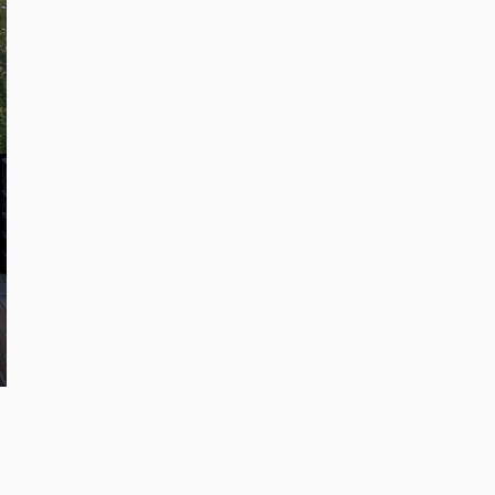
を
る
な