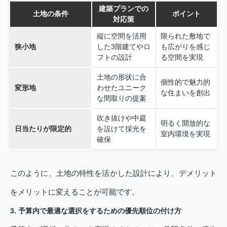
建築プランでの
土地の条件
ポイント
対応策
縦に空間を活用
限られた敷地で
狭小地
した3階建てやロ
も広がりを感じ
フトの設計
る空間を実現
土地の形状に合
個性的で魅力的
変形地
わせたユニーク
な住まいを創出
な間取りの提案
吹き抜けや中庭
明るく開放的な
日当たりが限定的
を設けて採光を
室内環境を実現
確保
このように、土地の特性を活かした設計により、デメリット
をメリットに変えることが可能です。
3. 予算内で最適な選択をするための優先順位の付け方