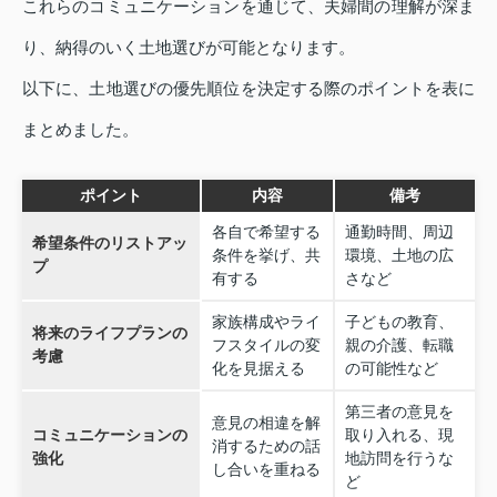
これらのコミュニケーションを通じて、夫婦間の理解が深ま
り、納得のいく土地選びが可能となります。
以下に、土地選びの優先順位を決定する際のポイントを表に
まとめました。
ポイント
内容
備考
各自で希望する
通勤時間、周辺
希望条件のリストアッ
条件を挙げ、共
環境、土地の広
プ
有する
さなど
家族構成やライ
子どもの教育、
将来のライフプランの
フスタイルの変
親の介護、転職
考慮
化を見据える
の可能性など
第三者の意見を
意見の相違を解
コミュニケーションの
取り入れる、現
消するための話
強化
地訪問を行うな
し合いを重ねる
ど