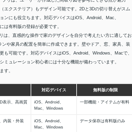
（エクステリア）もデザイン可能です。2Dと3Dの切り替えがスム
にも役立ちます。対応デバイスはiOS、Android、Mac、
保存には有料版の登録が必要です。
のアプリは、直感的な操作で家のデザインを自分で考えたい方に適してお
プランや家具の配置を簡単に作成できます。壁やドア、窓、家具、装
です。対応デバイスはiOS、Android、Windows、Macで、
シミュレーション初心者には十分な機能が備わっています。
ます。
対応デバイス
無料版の制限
3D表示、高画質
iOS、Android、
一部機能・アイテムが有料
Mac、Windows
、内装・外装
iOS、Android、
データ保存は有料版のみ
Mac、Windows