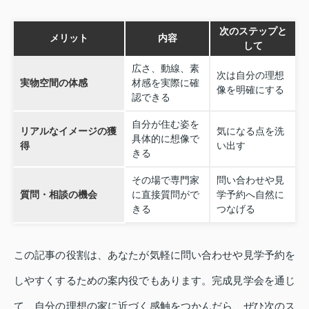
次のステップと
メリット
内容
して
広さ、動線、素
次は自分の理想
実物空間の体感
材感を実際に確
像を明確にする
認できる
自分が住む姿を
リアルなイメージの獲
気になる点を洗
具体的に想像で
得
い出す
きる
その場で専門家
問い合わせや見
質問・相談の機会
に直接質問がで
学予約へ自然に
きる
つなげる
この記事の役割は、あなたが気軽に問い合わせや見学予約を
しやすくするための案内役でもあります。完成見学会を通じ
て、自分の理想の家に近づく感触をつかんだら、ぜひ次のス