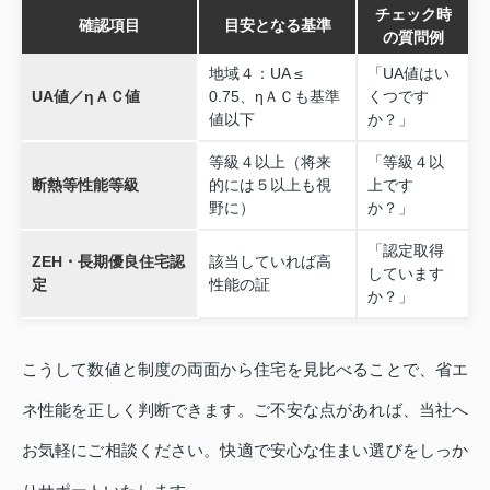
チェック時
確認項目
目安となる基準
の質問例
地域４：UA ≤
「UA値はい
UA値／ηＡＣ値
0.75、ηＡＣも基準
くつです
値以下
か？」
等級４以上（将来
「等級４以
断熱等性能等級
的には５以上も視
上です
野に）
か？」
「認定取得
ZEH・長期優良住宅認
該当していれば高
しています
定
性能の証
か？」
こうして数値と制度の両面から住宅を見比べることで、省エ
ネ性能を正しく判断できます。ご不安な点があれば、当社へ
お気軽にご相談ください。快適で安心な住まい選びをしっか