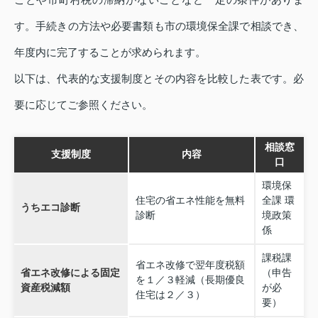
す。手続きの方法や必要書類も市の環境保全課で相談でき、
年度内に完了することが求められます。
以下は、代表的な支援制度とその内容を比較した表です。必
要に応じてご参照ください。
相談窓
支援制度
内容
口
環境保
住宅の省エネ性能を無料
全課 環
うちエコ診断
診断
境政策
係
課税課
省エネ改修で翌年度税額
省エネ改修による固定
（申告
を１／３軽減（長期優良
資産税減額
が必
住宅は２／３）
要）