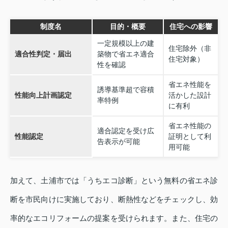
制度名
目的・概要
住宅への影響
一定規模以上の建
住宅除外（非
適合性判定・届出
築物で省エネ適合
住宅対象）
性を確認
省エネ性能を
誘導基準超で容積
性能向上計画認定
活かした設計
率特例
に有利
省エネ性能の
適合認定を受け広
性能認定
証明として利
告表示が可能
用可能
加えて、土浦市では「うちエコ診断」という無料の省エネ診
断を市民向けに実施しており、断熱性などをチェックし、効
率的なエコリフォームの提案を受けられます。また、住宅の