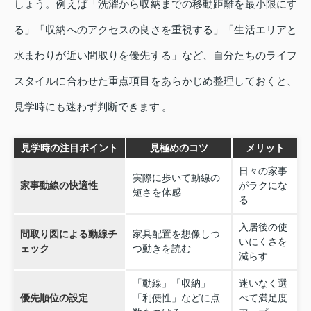
しょう。例えば「洗濯から収納までの移動距離を最小限にす
る」「収納へのアクセスの良さを重視する」「生活エリアと
水まわりが近い間取りを優先する」など、自分たちのライフ
スタイルに合わせた重点項目をあらかじめ整理しておくと、
見学時にも迷わず判断できます 。
見学時の注目ポイント
見極めのコツ
メリット
日々の家事
実際に歩いて動線の
家事動線の快適性
がラクにな
短さを体感
る
入居後の使
間取り図による動線チ
家具配置を想像しつ
いにくさを
ェック
つ動きを読む
減らす
「動線」「収納」
迷いなく選
優先順位の設定
「利便性」などに点
べて満足度