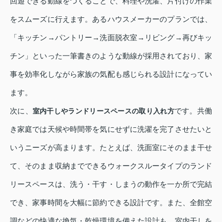
回遊できる動線をつくることで、料理や洗濯、片付けの作業
をスムーズに行えます。あるハウスメーカーのプランでは、
「キッチン→パントリー→洗面脱衣室→リビング→再びキッ
チン」といった一筆書きのような動線が採用されており、家
事を効率化しながら家族の気配も感じられる設計になってい
ます。
次に、
です。共働
室内干しやランドリースペースの取り入れ方
き家庭では天候や時間帯を気にせずに洗濯を完了させたいと
いうニーズが高まります。たとえば、洗面室にそのまま干せ
て、そのまま収納までできるウォークスルータイプのランド
リースペースは、洗う・干す・しまうの動作を一か所で完結
でき、家事時間を大幅に節約できる設計です。また、全館空
調などの快適な換気・乾燥環境を備えた設計も、室内干しを