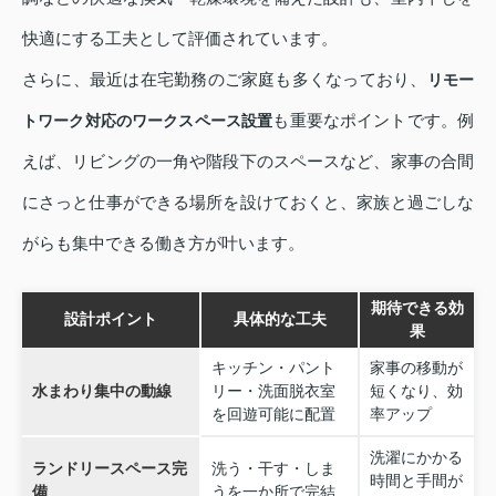
快適にする工夫として評価されています。
さらに、最近は在宅勤務のご家庭も多くなっており、
リモー
も重要なポイントです。例
トワーク対応のワークスペース設置
えば、リビングの一角や階段下のスペースなど、家事の合間
にさっと仕事ができる場所を設けておくと、家族と過ごしな
がらも集中できる働き方が叶います。
期待できる効
設計ポイント
具体的な工夫
果
キッチン・パント
家事の移動が
水まわり集中の動線
リー・洗面脱衣室
短くなり、効
を回遊可能に配置
率アップ
洗濯にかかる
ランドリースペース完
洗う・干す・しま
時間と手間が
備
うを一か所で完結