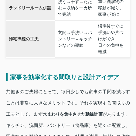
洗う→干す→たた
重い洗濯物の
ランドリールーム併設
む→収納を一カ所
移動が減り、
で完結
家事が楽に
帰宅後すぐに
玄関→手洗い→パ
手洗いや片づ
帰宅導線の工夫
ントリー→キッチ
けができ、
ンなどの導線
日々の負担を
軽減
家事を効率化する間取りと設計アイデア
共働きのご夫婦にとって、毎日少しでも家事の手間を減らす
ことは非常に大きなメリットです。それを実現する間取りの
工夫として、まず
があります。
水まわりを集中させた動線計画
キッチン、洗面所、パントリー（食品庫）を近くに配置し、