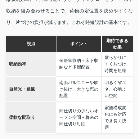
収納を組み合わせることで、荷物の定位置を決めやすくな
り、片づけの負担が減ります。これぞ時短設計の基本です。
期待できる
視点
ポイント
効果
散らかりに
全居室収納＋床下収
収納効率
くく片づけ
納など多層配置
時間を短縮
南面バルコニーや吹
明るく省エ
自然光・通風
き抜け、大きな窓の
ネ、心地よ
配置
い空間
家族構成変
間仕切りの少ないオ
化にも対応
柔軟な間取り
ープン空間＋将来の
でき長く快
間仕切り対応
適