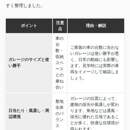
すく整理しました。
注意
ポイント
理由・解説
点
車の
台
ご家族の車の台数に合わな
数・
いガレージは使い勝手が悪
収納
ガレージのサイズと使
く、日常の動線にも影響し
スペ
い勝手
ます。見学時には実際の車
ース
両をイメージして確認しま
との
しょう。
兼ね
合い
ガレージの位置によって、
敷地
建物の採光や風通しが変わ
全体
日当たり・風通し・周
ります。角地などは通風・
のバ
辺環境
採光に優れた立地であるこ
ラン
とが多く、快適な住環境が
ス
得られます。