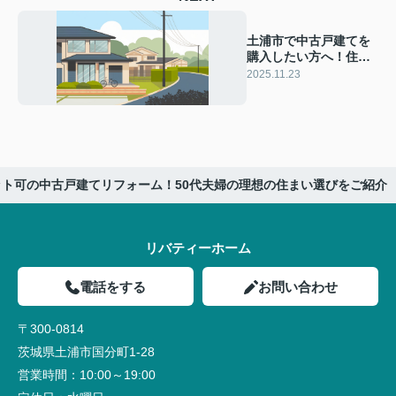
土浦市で中古戸建てを
購入したい方へ！住宅
ローン控除の適用条件
2025.11.23
や必要な手続きもご紹
介
ト可の中古戸建てリフォーム！50代夫婦の理想の住まい選びをご紹介
リバティーホーム
電話をする
お問い合わせ
〒300-0814
茨城県土浦市国分町1-28
営業時間：
10:00～19:00