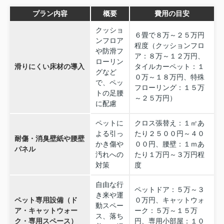
プラン内容
概要
費用の目安
クッショ
６畳で８万～２５万円
ンフロア
程度（クッションフロ
や防滑フ
ア：８万～１２万円、
ローリン
滑りにくい床材の導入
タイルカーペット：１
グなど
０万～１８万円、特殊
で、ペッ
フローリング：１５万
トの足腰
～２５万円）
に配慮
ペットに
クロス張替え：１㎡あ
よる引っ
たり２５００円～４０
耐傷・消臭壁紙や腰壁
かき傷や
００円、腰壁：１ｍあ
パネル
汚れへの
たり１万円～３万円程
対策
度
自由な行
ペットドア：５万～３
き来や運
ペット専用設備（ド
０万円、キャットウォ
動スペー
ア・キャットウォー
ーク：５万～１５万
ス、落ち
ク・専用スペース）
円、専用小部屋：１０