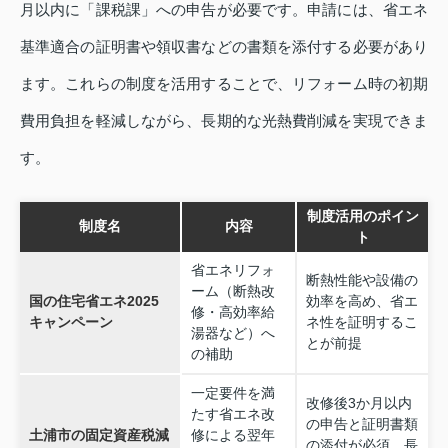
月以内に「課税課」への申告が必要です。申請には、省エネ
基準適合の証明書や領収書などの書類を添付する必要があり
ます。これらの制度を活用することで、リフォーム時の初期
費用負担を軽減しながら、長期的な光熱費削減を実現できま
す。
制度活用のポイン
制度名
内容
ト
省エネリフォ
断熱性能や設備の
ーム（断熱改
国の住宅省エネ2025
効率を高め、省エ
修・高効率給
キャンペーン
ネ性を証明するこ
湯器など）へ
とが前提
の補助
一定要件を満
改修後3か月以内
たす省エネ改
の申告と証明書類
土浦市の固定資産税減
修による翌年
の添付が必須、長