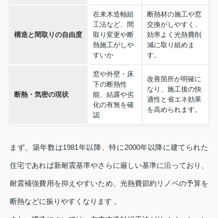
在来木造軸組
断熱材の施工や窓
工法など、間
交換がしやすく、
構造と間取りの自由度
取り変更や断
効率よく光熱費削
熱施工がしや
減に取り組めま
すいか
す。
窓や外壁・床
改善箇所が明確に
下の断熱性
なり、施工後の快
断熱・気密の現状
能、結露や劣
適性と省エネ効果
化の有無を確
を高められます。
認
まず、築年数は1981年以降、特に2000年以降に建てられた
住宅であれば新耐震基準やさらに厳しい基準に沿っており、
耐震補強費用を抑えやすいため、光熱費節約リノベの予算を
断熱などに振りやすくなります 。