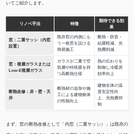
いてご紹介します。
期待できる効
リノベ手法
特徴
果
既存窓の内側にも
断熱・防音・
窓：二重サッシ（内窓
う一枚窓を設ける
結露軽減、光
設置）
簡易施工
熱費削減
ガラスが二重で空
熱の伝わりを
窓：複層ガラスまたは
気層や特殊膜を持
制御し冷暖房
Low‑E複層ガラス
つ高断熱仕様
効率向上
建物全体の温
断熱材の追加や施
断熱改修：床・壁・天
度安定性向
工による建物躯体
井
上、光熱費抑
の性能向上
制
まず、窓の断熱改修として「内窓（二重サッシ）」は既存の