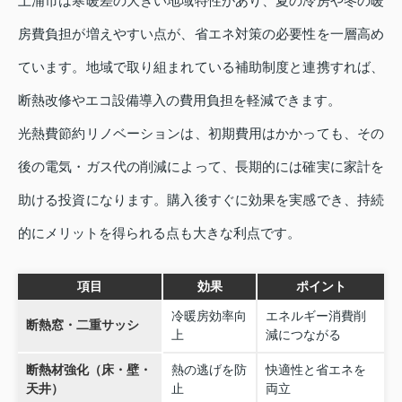
土浦市は寒暖差の大きい地域特性があり、夏の冷房や冬の暖
房費負担が増えやすい点が、省エネ対策の必要性を一層高め
ています。地域で取り組まれている補助制度と連携すれば、
断熱改修やエコ設備導入の費用負担を軽減できます。
光熱費節約リノベーションは、初期費用はかかっても、その
後の電気・ガス代の削減によって、長期的には確実に家計を
助ける投資になります。購入後すぐに効果を実感でき、持続
的にメリットを得られる点も大きな利点です。
項目
効果
ポイント
冷暖房効率向
エネルギー消費削
断熱窓・二重サッシ
上
減につながる
断熱材強化（床・壁・
熱の逃げを防
快適性と省エネを
天井）
止
両立