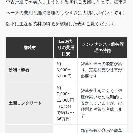
中古戸建てを購入しようとする40代ご夫婦にとって、駐車ス
ペースの費用と維持管理のしやすさは大切なポイントです。
以下に主な舗装材の特徴を整理した表をご覧ください。
1㎡あた
メンテナンス・維持管
舗装材
りの費用
理の特徴
目安
約
雑草や砕石の飛散があ
砂利・砕石
3,000〜
り、定期補充や除草が
6,000円
必要です
約
雑草が生えにくく、強
7,000〜
度が高いため長期的に
12,000円
土間コンクリート
安定していますが、ひ
（1台分
び割れ対策も考慮しま
で約17〜
す
36万円）
部分補修が容易で雑草