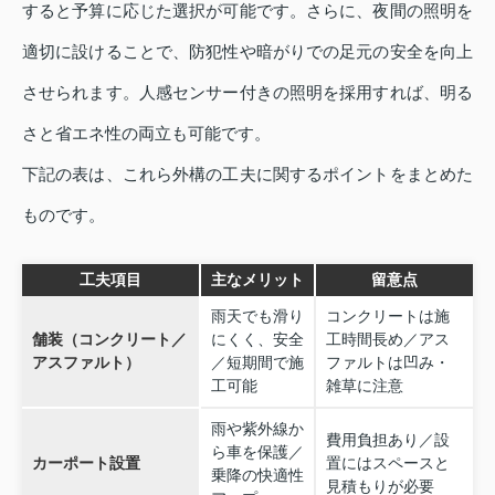
すると予算に応じた選択が可能です。さらに、夜間の照明を
適切に設けることで、防犯性や暗がりでの足元の安全を向上
させられます。人感センサー付きの照明を採用すれば、明る
さと省エネ性の両立も可能です。
下記の表は、これら外構の工夫に関するポイントをまとめた
ものです。
工夫項目
主なメリット
留意点
雨天でも滑り
コンクリートは施
舗装（コンクリート／
にくく、安全
工時間長め／アス
アスファルト）
／短期間で施
ファルトは凹み・
工可能
雑草に注意
雨や紫外線か
費用負担あり／設
ら車を保護／
カーポート設置
置にはスペースと
乗降の快適性
見積もりが必要