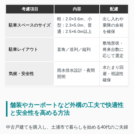
考慮項目
内容
配慮
軽：2.0×3.6m、小
出し入れや
駐車スペースのサイズ
型：2.3×5.0m、普
乗降の余裕
通：2.5×6.0m以上
を確保
敷地形状・
駐車レイアウト
直角／並列／縦列
将来台数に
応じて選定
水たまり回
雨水排水設計・夜間
気候・安全性
避・視認性
照明
確保
舗装やカーポートなど外構の工夫で快適性
と安全性を高める方法
中古戸建てを購入し、土浦市で暮らしを始める40代のご夫婦