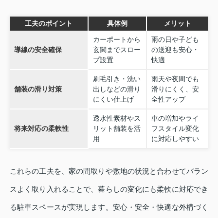
工夫のポイント
具体例
メリット
カーポートから
雨の日や子ども
導線の安全確保
玄関までスロー
の送迎も安心・
プ設置
快適
刷毛引き・洗い
雨天や夜間でも
舗装の滑り対策
出しなどの滑り
滑りにくく、安
にくい仕上げ
全性アップ
透水性素材やス
車の増加やライ
将来対応の柔軟性
リット舗装を活
フスタイル変化
用
に対応しやすい
これらの工夫を、家の間取りや敷地の状況と合わせてバラン
スよく取り入れることで、暮らしの変化にも柔軟に対応でき
る駐車スペースが実現します。安心・安全・快適な外構づく