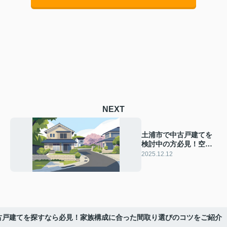
NEXT
土浦市で中古戸建てを
検討中の方必見！空き
家管理のポイントを押
2025.12.12
さえて安心の住まい選
び
古戸建てを探すなら必見！家族構成に合った間取り選びのコツをご紹介