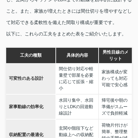
こと。また、家族が増えたときには間仕切りを増やすなどし
て対応できる柔軟性を備えた間取り構成が重要です。
以下に、これらの工夫をまとめた表をご紹介いたします。
男性目線のメ
工夫の種類
具体的内容
リット
間仕切り対応や軽
家族構成が変
量壁で部屋を必要
可変性のある設計
わっても対応
に応じて拡張・縮
可能で安心感
小
水回り集中、水回
帰宅後や朝の
家事動線の効率化
りとLDKの回遊動
準備がスムー
線設計
ズで負担軽減
荷物片付けが
玄関や階段下など
簡単、整理整
収納配置の最適化
動線上への収納配