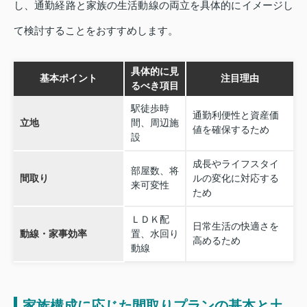
し、通勤経路と家族の生活動線の両立を具体的にイメージし
て検討することをおすすめします。
具体的に見
基本ポイント
注目理由
るべき項目
駅徒歩時
通勤利便性と資産価
立地
間、周辺施
値を確保するため
設
成長やライフスタイ
部屋数、将
間取り
ルの変化に対応する
来可変性
ため
ＬＤＫ配
日常生活の快適さを
動線・家事効率
置、水回り
高めるため
動線
家族構成に応じた間取りプランの基本と土