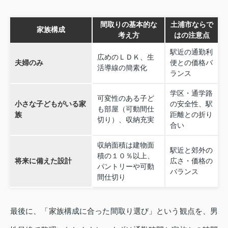
間取りの基本的な
土浦市ならで
家族構成
考え方
はの注意点
駅近の通勤利
広めのＬＤＫ、生
夫婦のみ
便との価格バ
活導線の簡素化
ランス
学区・通学路
可変性のある子ど
小さな子どもがいる家
の安全性、駅
も部屋（可動間仕
族
距離との折り
切り）、収納充実
合い
収納面積は建物面
駅近と郊外の
積の１０％以上、
将来に備えた設計
広さ・価格の
パントリーや可動
バランス
間仕切り
最後に、「家族構成に合った間取り選び」という観点を、男