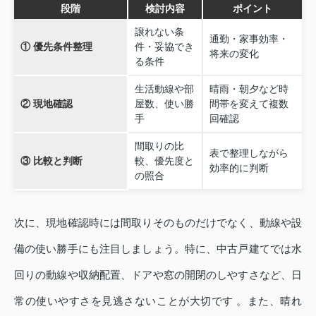
段階
検討内容
ポイント
譲れない条
通勤・家事効率・
① 優先条件整理
件・妥協でき
将来の変化
る条件
生活動線や部
晴雨・朝夕など時
② 現地確認
屋数、使い勝
間帯を変えて複数
手
回確認
間取りの比
表で整理しながら
③ 比較と判断
較、優先度と
効率的に判断
の照合
次に、現地確認時には間取りそのものだけでなく、動線や設
備の使い勝手にも注目しましょう。特に、中古戸建てでは水
回りの動線や収納配置、ドアや窓の開閉のしやすさなど、日
常の使いやすさを見逃さないことが大切です 。また、晴れ