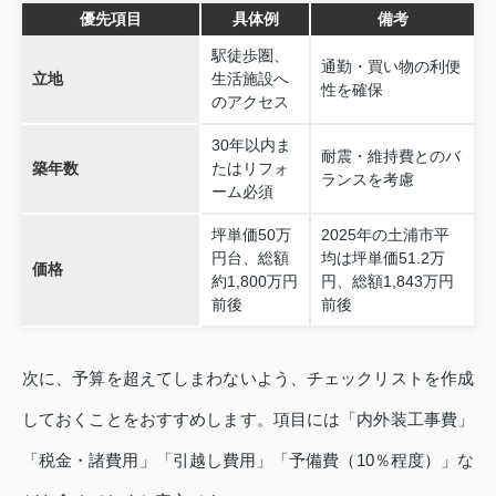
優先項目
具体例
備考
駅徒歩圏、
通勤・買い物の利便
立地
生活施設へ
性を確保
のアクセス
30年以内ま
耐震・維持費とのバ
築年数
たはリフォ
ランスを考慮
ーム必須
坪単価50万
2025年の土浦市平
円台、総額
均は坪単価51.2万
価格
約1,800万円
円、総額1,843万円
前後
前後
次に、予算を超えてしまわないよう、チェックリストを作成
しておくことをおすすめします。項目には「内外装工事費」
「税金・諸費用」「引越し費用」「予備費（10％程度）」な