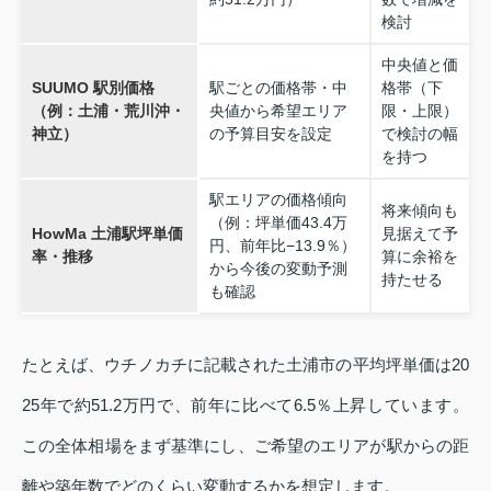
検討
中央値と価
SUUMO 駅別価格
駅ごとの価格帯・中
格帯（下
（例：土浦・荒川沖・
央値から希望エリア
限・上限）
神立）
の予算目安を設定
で検討の幅
を持つ
駅エリアの価格傾向
将来傾向も
（例：坪単価43.4万
HowMa 土浦駅坪単価
見据えて予
円、前年比−13.9％）
率・推移
算に余裕を
から今後の変動予測
持たせる
も確認
たとえば、ウチノカチに記載された土浦市の平均坪単価は20
25年で約51.2万円で、前年に比べて6.5％上昇しています。
この全体相場をまず基準にし、ご希望のエリアが駅からの距
離や築年数でどのくらい変動するかを想定します。