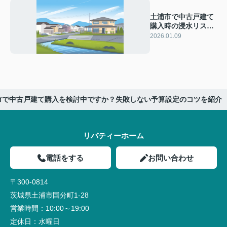
土浦市で中古戸建て
購入時の浸水リスク
は？物件選びの注意
2026.01.09
点を詳しく紹介
市で中古戸建て購入を検討中ですか？失敗しない予算設定のコツを紹介
リバティーホーム
電話をする
お問い合わせ
〒300-0814
茨城県土浦市国分町1-28
営業時間：
10:00～19:00
定休日：
水曜日