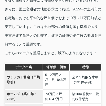
年数や面積など条件による価格差を反映しているためです。
さらに、国土交通省の地価公示によれば、2025年の土浦市の
住宅地における平均的な坪単価はおよそ10万～11万円前後と
安定しています。これは土地部分の価値を示す指標であり、
中古戸建て価格との比較で、建物の価値や築年数の要因を理
解するうえで重要です。
これらのデータを整理しますと、以下のようになります：
データ出典
坪単価・価格
特徴
51.2万円／
ウチノカチ算定（平均
全体平均的な水準
坪、約1843万
取引）
（131件事例）
円
ホームズ（築10年・
73万円／坪、
築10年前後の一般
70㎡）
約1547万円
的物件想定