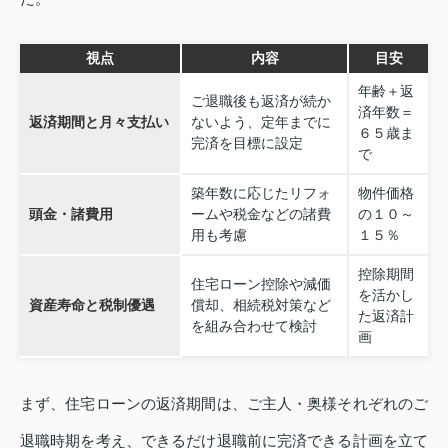
視点
内容
目安
年齢＋返
ご退職後も返済が続か
済年数＝
返済期間と月々支払い
ないよう、定年までに
６５歳ま
完済を目標に設定
で
築年数に応じたリフォ
物件価格
頭金・諸費用
ームや税金などの諸費
の１０～
用も考慮
１５％
控除期間
住宅ローン控除や減価
を活かし
資産寿命と税制優遇
償却、相続税対策など
た返済計
を組み合わせて検討
画
まず、住宅ローンの返済期間は、ご主人・奥様それぞれのご
退職時期を考え、できるだけ退職前に完済できる計画を立て