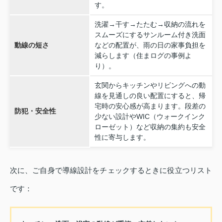
す。
洗濯→干す→たたむ→収納の流れを
スムーズにするサンルーム付き洗面
動線の短さ
などの配置が、雨の日の家事負担を
減らします（住まログの事例よ
り）。
玄関からキッチンやリビングへの動
線を見通しの良い配置にすると、帰
宅時の安心感が高まります。段差の
防犯・安全性
少ない設計やWIC（ウォークインク
ローゼット）など収納の集約も安全
性に寄与します。
次に、ご自身で導線設計をチェックするときに役立つリスト
です：