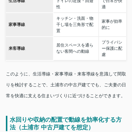
生活導線
トイレの近接・回遊
で日常が快
性
適
キッチン・洗面・物
家事が効率
家事導線
干し場を三角形で配
的に
置
プライバシ
居住スペースを通ら
来客導線
ー保護に配
ない客間への動線
慮
このように、生活導線・家事導線・来客導線を意識して間取
りを検討することで、土浦市の中古戸建てでも、ご夫妻の日
常を快適に支える住まいづくりに近づけることができます。
水回りや収納の配置で動線を効率化する方
法（土浦市 中古戸建てを想定）