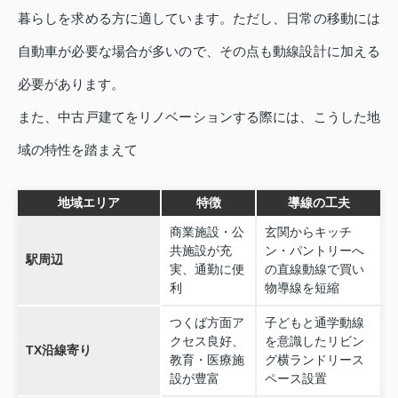
暮らしを求める方に適しています。ただし、日常の移動には
自動車が必要な場合が多いので、その点も動線設計に加える
必要があります。
また、中古戸建てをリノベーションする際には、こうした地
域の特性を踏まえて
地域エリア
特徴
導線の工夫
商業施設・公
玄関からキッチ
共施設が充
ン・パントリーへ
駅周辺
実、通勤に便
の直線動線で買い
利
物導線を短縮
つくば方面ア
子どもと通学動線
クセス良好、
を意識したリビン
TX沿線寄り
教育・医療施
グ横ランドリース
設が豊富
ペース設置