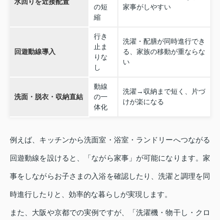
水回りを近接配置
の短
家事がしやすい
縮
行き
洗濯・配膳が同時進行でき
止ま
回遊動線導入
る、家族の移動が重ならな
りな
い
し
動線
洗濯→収納まで短く、片づ
洗面・脱衣・収納直結
の一
けが楽になる
体化
例えば、キッチンから洗面室・浴室・ランドリーへつながる
回遊動線を設けると、「ながら家事」が可能になります。家
事をしながらお子さまの入浴を確認したり、洗濯と調理を同
時進行したりと、効率的な暮らしが実現します。
また、大阪や京都での実例ですが、「洗濯機・物干し・クロ