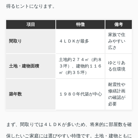
得るヒントになります。
項目
特徴
備考
家族で住
間取り
４ＬＤＫが最多
みやすい
広さ
土地約２７４㎡（約８
ゆとりあ
土地・建物面積
３坪）、建物約１１６
る住環境
㎡（約３５坪）
耐震性や
修繕計画
築年数
１９８０年代築が中心
の確認が
必要
まず、間取りでは４ＬＤＫが多いため、将来的に部屋数を確
保したいご家庭には選びやすい特徴です。土地・建物ともに