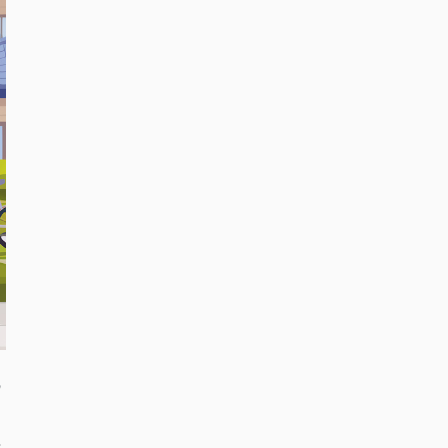
の
、
や