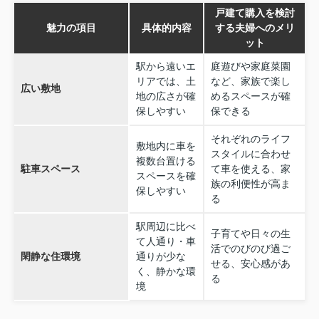
戸建て購入を検討
魅力の項目
具体的内容
する夫婦へのメリ
ット
駅から遠いエ
庭遊びや家庭菜園
リアでは、土
など、家族で楽し
広い敷地
地の広さが確
めるスペースが確
保しやすい
保できる
それぞれのライフ
敷地内に車を
スタイルに合わせ
複数台置ける
駐車スペース
て車を使える、家
スペースを確
族の利便性が高ま
保しやすい
る
駅周辺に比べ
子育てや日々の生
て人通り・車
活でのびのび過ご
閑静な住環境
通りが少な
せる、安心感があ
く、静かな環
る
境