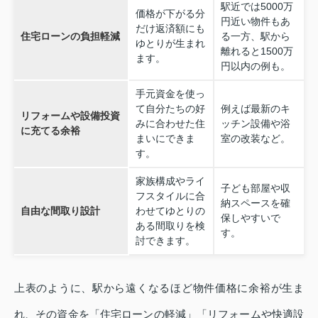
駅近では5000万
価格が下がる分
円近い物件もあ
だけ返済額にも
住宅ローンの負担軽減
る一方、駅から
ゆとりが生まれ
離れると1500万
ます。
円以内の例も。
手元資金を使っ
て自分たちの好
例えば最新のキ
リフォームや設備投資
みに合わせた住
ッチン設備や浴
に充てる余裕
まいにできま
室の改装など。
す。
家族構成やライ
子ども部屋や収
フスタイルに合
納スペースを確
自由な間取り設計
わせてゆとりの
保しやすいで
ある間取りを検
す。
討できます。
上表のように、駅から遠くなるほど物件価格に余裕が生ま
れ、その資金を「住宅ローンの軽減」「リフォームや快適設