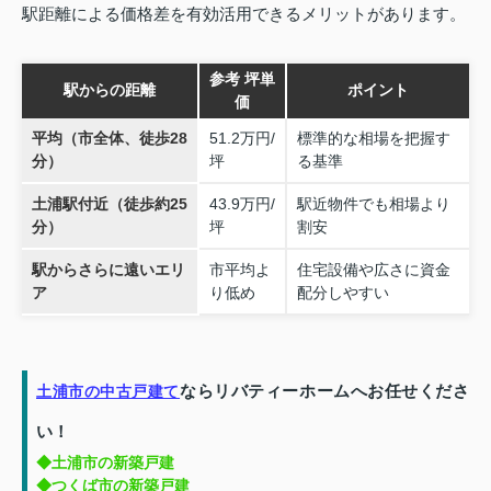
駅距離による価格差を有効活用できるメリットがあります。
参考 坪単
駅からの距離
ポイント
価
平均（市全体、徒歩28
51.2万円/
標準的な相場を把握す
分）
坪
る基準
土浦駅付近（徒歩約25
43.9万円/
駅近物件でも相場より
分）
坪
割安
駅からさらに遠いエリ
市平均よ
住宅設備や広さに資金
ア
り低め
配分しやすい
ならリバティーホームへお任せくださ
土浦市の中古戸建て
い！
◆土浦市の新築戸建
◆つくば市の新築戸建