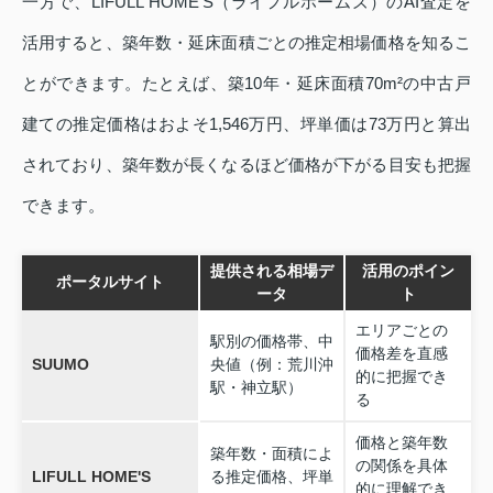
一方で、LIFULL HOME'S（ライフルホームズ）のAI査定を
活用すると、築年数・延床面積ごとの推定相場価格を知るこ
とができます。たとえば、築10年・延床面積70m²の中古戸
建ての推定価格はおよそ1,546万円、坪単価は73万円と算出
されており、築年数が長くなるほど価格が下がる目安も把握
できます。
提供される相場デ
活用のポイン
ポータルサイト
ータ
ト
エリアごとの
駅別の価格帯、中
価格差を直感
SUUMO
央値（例：荒川沖
的に把握でき
駅・神立駅）
る
価格と築年数
築年数・面積によ
の関係を具体
LIFULL HOME'S
る推定価格、坪単
的に理解でき