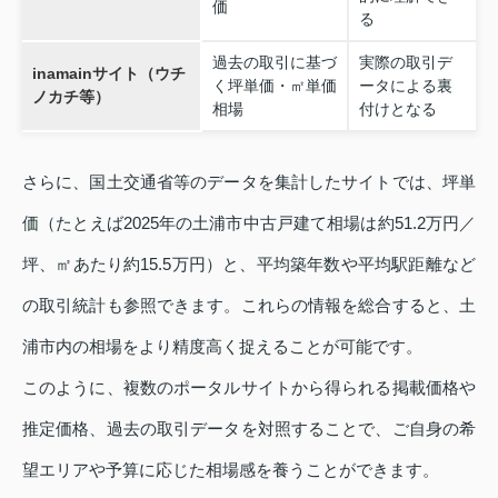
価
る
過去の取引に基づ
実際の取引デ
inamainサイト（ウチ
く坪単価・㎡単価
ータによる裏
ノカチ等）
相場
付けとなる
さらに、国土交通省等のデータを集計したサイトでは、坪単
価（たとえば2025年の土浦市中古戸建て相場は約51.2万円／
坪、㎡あたり約15.5万円）と、平均築年数や平均駅距離など
の取引統計も参照できます。これらの情報を総合すると、土
浦市内の相場をより精度高く捉えることが可能です。
このように、複数のポータルサイトから得られる掲載価格や
推定価格、過去の取引データを対照することで、ご自身の希
望エリアや予算に応じた相場感を養うことができます。