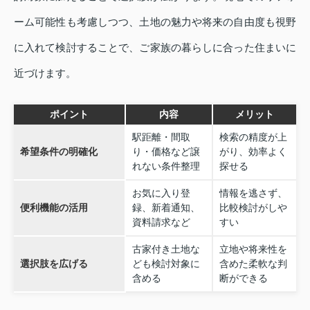
ーム可能性も考慮しつつ、土地の魅力や将来の自由度も視野
に入れて検討することで、ご家族の暮らしに合った住まいに
近づけます。
ポイント
内容
メリット
駅距離・間取
検索の精度が上
希望条件の明確化
り・価格など譲
がり、効率よく
れない条件整理
探せる
お気に入り登
情報を逃さず、
便利機能の活用
録、新着通知、
比較検討がしや
資料請求など
すい
古家付き土地な
立地や将来性を
選択肢を広げる
ども検討対象に
含めた柔軟な判
含める
断ができる