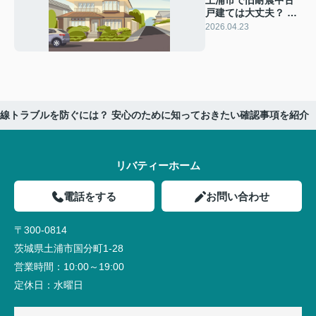
戸建ては大丈夫？ 住
宅ローン控除を受け
2026.04.23
て安心購入する方法
線トラブルを防ぐには？ 安心のために知っておきたい確認事項を紹介
リバティーホーム
電話をする
お問い合わせ
〒300-0814
茨城県土浦市国分町1-28
営業時間：
10:00～19:00
定休日：
水曜日