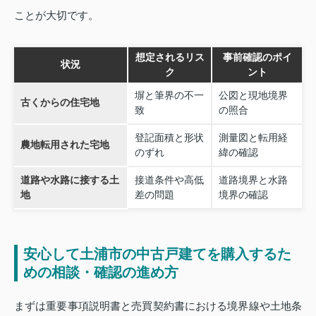
ことが大切です。
想定されるリス
事前確認のポイ
状況
ク
ント
塀と筆界の不一
公図と現地境界
古くからの住宅地
致
の照合
登記面積と形状
測量図と転用経
農地転用された宅地
のずれ
緯の確認
道路や水路に接する土
接道条件や高低
道路境界と水路
地
差の問題
境界の確認
安心して土浦市の中古戸建てを購入するた
めの相談・確認の進め方
まずは重要事項説明書と売買契約書における境界線や土地条