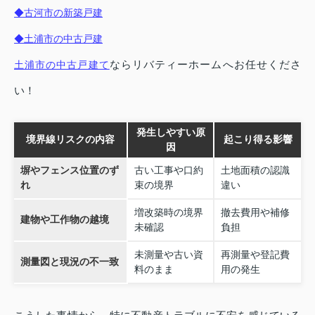
◆古河市の新築戸建
◆土浦市の中古戸建
ならリバティーホームへお任せくださ
土浦市の中古戸建て
い！
発生しやすい原
境界線リスクの内容
起こり得る影響
因
塀やフェンス位置のず
古い工事や口約
土地面積の認識
れ
束の境界
違い
増改築時の境界
撤去費用や補修
建物や工作物の越境
未確認
負担
未測量や古い資
再測量や登記費
測量図と現況の不一致
料のまま
用の発生