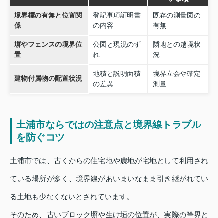
境界標の有無と位置関
登記事項証明書
既存の測量図の
係
の内容
有無
塀やフェンスの境界位
公図と現況のず
隣地との越境状
置
れ
況
地積と説明面積
境界立会や確定
建物付属物の配置状況
の差異
測量
土浦市ならではの注意点と境界線トラブル
を防ぐコツ
土浦市では、古くからの住宅地や農地が宅地として利用され
ている場所が多く、境界線があいまいなまま引き継がれてい
る土地も少なくないとされています。
そのため、古いブロック塀や生け垣の位置が、実際の筆界と