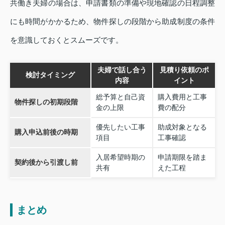
共働き夫婦の場合は、申請書類の準備や現地確認の日程調整
にも時間がかかるため、物件探しの段階から助成制度の条件
を意識しておくとスムーズです。
夫婦で話し合う
見積り依頼のポ
検討タイミング
内容
イント
総予算と自己資
購入費用と工事
物件探しの初期段階
金の上限
費の配分
優先したい工事
助成対象となる
購入申込前後の時期
項目
工事確認
入居希望時期の
申請期限を踏ま
契約後から引渡し前
共有
えた工程
まとめ