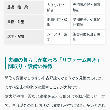
大きなひび・
専門家相談と耐震
基礎・柱・梁
傾き
検討
雨漏り跡・破
早期補修と劣化範
屋根・外壁
損
囲確認
シロアリ・漏
被害範囲調査と更
床下・配管
水
新
夫婦の暮らしが変わる「リフォーム向き」
間取り・設備の特徴
間取り変更がしやすい中古戸建てかどうかを見極めるには、
まず構造上の制約を把握することが大切です。
耐力壁や柱・梁など建物を支える部分は移動が難しい一方
で、それ以外の間仕切り壁は変更しやすい場合が多いとされ