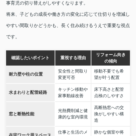
事育児の切り替えがしやすくなります。
将来、子どもの成長や働き方の変化に応じて仕切りを増減し
やすい間取りかどうかも、長く住み続けるうえで重要な視点
です。
リフォーム向き
確認したいポイント
重視する理由
の傾向
安全性と間取り
移動不要でも希
耐力壁や柱の位置
変更可否
望が叶う配置
キッチン移動や
床下高さと配管
水まわりと配管経路
家事動線改善
点検のしやすさ
高断熱窓への交
光熱費削減と健
窓と断熱性能
換がしやすい構
康的な室内環境
造
仕事と生活のメ
静かな個室や将
在宅ワーク用スペース