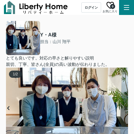
0
ログイン
お気に入り
Y・A様
担当：山川 翔平
とても良いです。対応の早さと解りやすい説明
親切、丁寧、皆さん(全員)の高い波動が伝わりました。
1
/
2