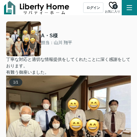
0
ログイン
お気に入り
A・S様
担当：山川 翔平
丁寧な対応と適切な情報提供をしてくれたことに深く感謝をして
おります。
有難う御座いました。
1
/
1