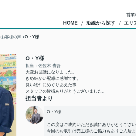
営業
HOME
沿線から探す
エリ
O・Y様
お客様の声
O・Y様
担当：佐佐木 省吾
大変お世話になりました。
きめ細かい配慮に感謝です。
良い物件にめぐりあえた事
スタッフの皆様ありがとうございました。
担当者より
O・Y様
この度はご成約いただき誠にありがとうござい
今回のお取引は売主様のご協力もありご入居ま