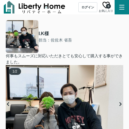
0
ログイン
お気に入り
I.K様
担当：佐佐木 省吾
何事もスムーズに対応いただきとても安心して購入する事ができ
ました。
1
/
2