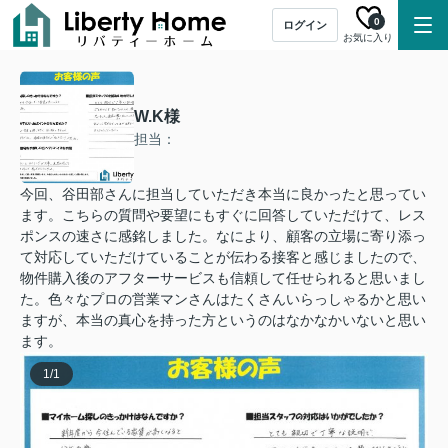
0
ログイン
お気に入り
W.K様
担当：
今回、谷田部さんに担当していただき本当に良かったと思ってい
ます。こちらの質問や要望にもすぐに回答していただけて、レス
ポンスの速さに感銘しました。なにより、顧客の立場に寄り添っ
て対応していただけていることが伝わる接客と感じましたので、
物件購入後のアフターサービスも信頼して任せられると思いまし
た。色々なプロの営業マンさんはたくさんいらっしゃるかと思い
ますが、本当の真心を持った方というのはなかなかいないと思い
ます。
1
/
1