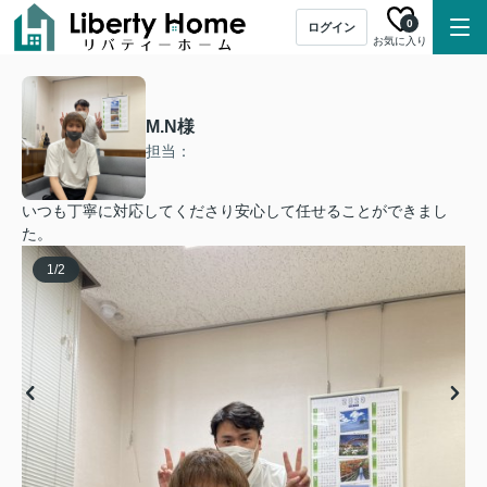
0
ログイン
お気に入り
M.N様
担当：
いつも丁寧に対応してくださり安心して任せることができまし
た。
1
/
2