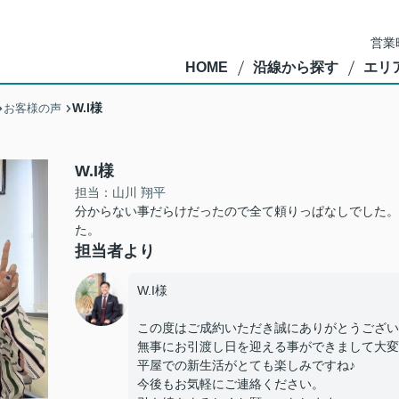
営業
HOME
沿線から探す
エリ
W.I様
お客様の声
W.I様
担当：山川 翔平
分からない事だらけだったので全て頼りっぱなしでした。
た。
担当者より
W.I様
この度はご成約いただき誠にありがとうござい
無事にお引渡し日を迎える事ができまして大変
平屋での新生活がとても楽しみですね♪
今後もお気軽にご連絡ください。