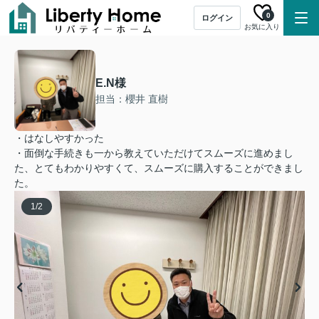
0
ログイン
お気に入り
E.N様
担当：櫻井 直樹
・はなしやすかった
・面倒な手続きも一から教えていただけてスムーズに進めまし
た、とてもわかりやすくて、スムーズに購入することができまし
た。
1
/
2