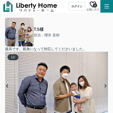
0
ログイン
お気に入り
T.S様
担当：櫻井 直樹
最高です。親身になって対応してくださいました。
1
/
2