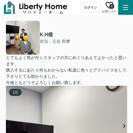
0
ログイン
お気に入り
K.H様
担当：元吉 和摩
とてもよく気が付くスタッフの方にめぐりあえてよかったと思い
ます。
購入するにあたり何もわからない私達に色々とアドバイスをして
下さりとても助かりました。
今後ともどうぞよろしくお願い致します。
1
/
2