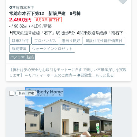
常総市本石下
常総市本石下第12 新築戸建 6号棟
2,490
万円
8月3日 値下げ
- / 98.82㎡ / 4LDK /新築
関東鉄道常総線「石下」駅 徒歩5分
関東鉄道常総線「南石下」駅 徒歩24分
駐車2台可
プロパンガス
陽当り良好
建設住宅性能評価書付
収納豊富
ウォークインクロゼット
パノラマ
新築
【弊社は安心安全なお取引をモットーに自由で楽しい不動産探しを実現
します】 ---リバティーホームのご案内--- ◆経験豊...
もっと見る
新築一戸建