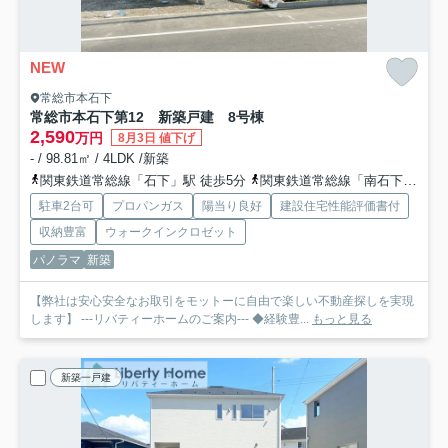
NEW
常総市本石下
常総市本石下第12 新築戸建 8号棟
2,590
万円
8月3日 値下げ
- / 98.81㎡ / 4LDK /新築
関東鉄道常総線「石下」駅 徒歩5分
関東鉄道常総線「南石下」駅 徒歩24分
駐車2台可
プロパンガス
陽当り良好
建設住宅性能評価書付
収納豊富
ウォークインクロゼット
パノラマ
新築
【弊社は安心安全なお取引をモットーに自由で楽しい不動産探しを実現
します】 ---リバティーホームのご案内--- ◆経験豊...
もっと見る
新築一戸建