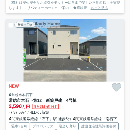
【弊社は安心安全なお取引をモットーに自由で楽しい不動産探しを実現
します】 ---リバティーホームのご案内--- ◆経験豊...
もっと見る
新築一戸建
NEW
常総市本石下
常総市本石下第12 新築戸建 4号棟
2,590
万円
8月3日 値下げ
- / 97.59㎡ / 4LDK /新築
関東鉄道常総線「石下」駅 徒歩5分
関東鉄道常総線「南石下」駅 徒歩24分
駐車2台可
プロパンガス
陽当り良好
建設住宅性能評価書付