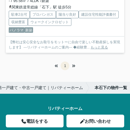
- / 95.58㎡ / 4LDK /新築
関東鉄道常総線「石下」駅 徒歩5分
駐車2台可
プロパンガス
陽当り良好
建設住宅性能評価書付
収納豊富
ウォークインクロゼット
パノラマ
新築
【弊社は安心安全なお取引をモットーに自由で楽しい不動産探しを実現
します】 ---リバティーホームのご案内--- ◆経験豊...
もっと見る
1
築一戸建て・中古一戸建て｜リバティーホーム
本石下の物件一覧
リバティーホーム
電話をする
お問い合わせ