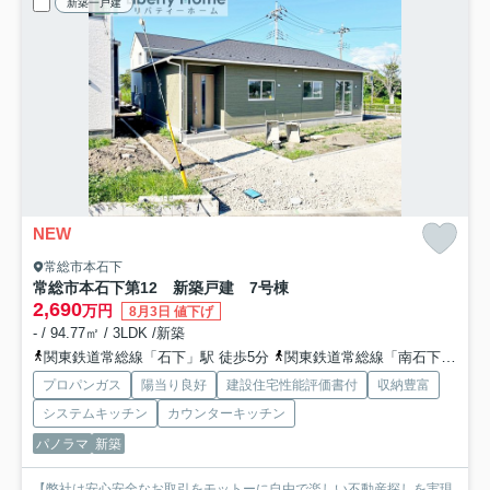
新築一戸建
NEW
常総市本石下
常総市本石下第12 新築戸建 7号棟
2,690
万円
8月3日 値下げ
- / 94.77㎡ / 3LDK /新築
関東鉄道常総線「石下」駅 徒歩5分
関東鉄道常総線「南石下」駅 徒歩24分
プロパンガス
陽当り良好
建設住宅性能評価書付
収納豊富
システムキッチン
カウンターキッチン
パノラマ
新築
【弊社は安心安全なお取引をモットーに自由で楽しい不動産探しを実現