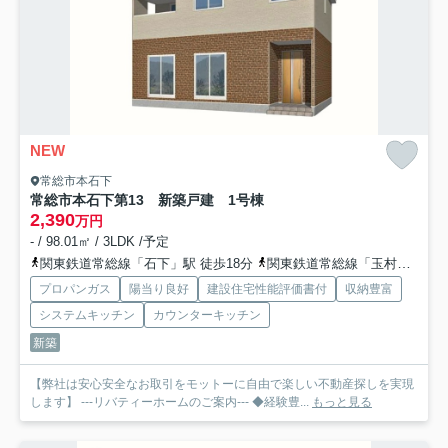
NEW
常総市本石下
常総市本石下第13 新築戸建 1号棟
2,390
万円
- / 98.01㎡ / 3LDK /予定
関東鉄道常総線「石下」駅 徒歩18分
関東鉄道常総線「玉村」駅 徒歩22分
プロパンガス
陽当り良好
建設住宅性能評価書付
収納豊富
システムキッチン
カウンターキッチン
新築
【弊社は安心安全なお取引をモットーに自由で楽しい不動産探しを実現
します】 ---リバティーホームのご案内--- ◆経験豊...
もっと見る