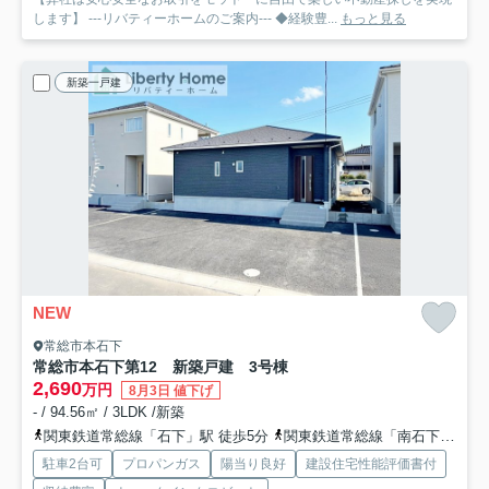
します】 ---リバティーホームのご案内--- ◆経験豊...
もっと見る
新築一戸建
NEW
常総市本石下
常総市本石下第12 新築戸建 3号棟
2,690
万円
8月3日 値下げ
- / 94.56㎡ / 3LDK /新築
関東鉄道常総線「石下」駅 徒歩5分
関東鉄道常総線「南石下」駅 徒歩24分
駐車2台可
プロパンガス
陽当り良好
建設住宅性能評価書付