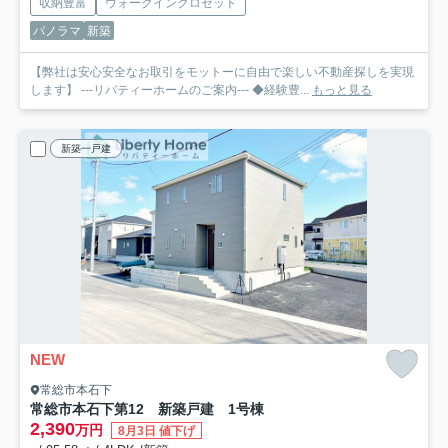
収納豊富
ウォークインクロゼット
パノラマ
新築
【弊社は安心安全なお取引をモットーに自由で楽しい不動産探しを実現
します】 ---リバティーホームのご案内--- ◆経験豊...
もっと見る
新築一戸建
NEW
常総市本石下
常総市本石下第12 新築戸建 1号棟
2,390
万円
8月3日 値下げ