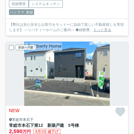
収納豊富
システムキッチン
パノラマ
新築
【弊社は安心安全なお取引をモットーに自由で楽しい不動産探しを実現
します】 ---リバティーホームのご案内--- ◆経験豊...
もっと見る
新築一戸建
NEW
常総市本石下
常総市本石下第12 新築戸建 5号棟
2,590
万円
8月3日 値下げ