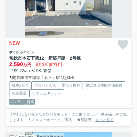
NEW
常総市本石下
常総市本石下第12 新築戸建 2号棟
2,590
万円
8月3日 値下げ
- / 99.22㎡ / 3LDK /新築
関東鉄道常総線「石下」駅 徒歩5分
駐車2台可
プロパンガス
陽当り良好
建設住宅性能評価書付
収納豊富
システムキッチン
パノラマ
新築
【弊社は安心安全なお取引をモットーに自由で楽しい不動産探しを実現
します】 ---リバティーホームのご案内--- ◆経験豊...
もっと見る