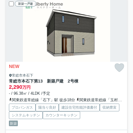
新築一戸建
NEW
常総市本石下
常総市本石下第13 新築戸建 2号棟
2,290
万円
- / 96.38㎡ / 4LDK /予定
関東鉄道常総線「石下」駅 徒歩18分
関東鉄道常総線「玉村」駅 徒歩22分
プロパンガス
陽当り良好
建設住宅性能評価書付
収納豊富
システムキッチン
カウンターキッチン
新築