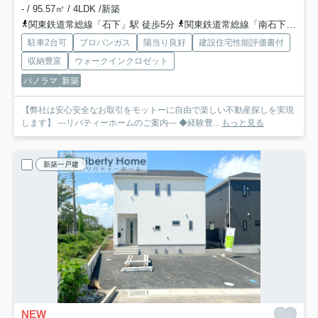
- / 95.57㎡ / 4LDK /新築
関東鉄道常総線「石下」駅 徒歩5分
関東鉄道常総線「南石下」駅 徒歩24分
駐車2台可
プロパンガス
陽当り良好
建設住宅性能評価書付
収納豊富
ウォークインクロゼット
パノラマ
新築
【弊社は安心安全なお取引をモットーに自由で楽しい不動産探しを実現
します】 ---リバティーホームのご案内--- ◆経験豊...
もっと見る
新築一戸建
NEW