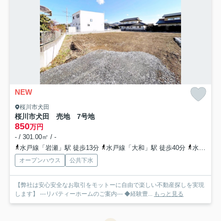
NEW
桜川市犬田
桜川市犬田 売地 7号地
850
万円
- / 301.00㎡ / -
水戸線「岩瀬」駅 徒歩13分
水戸線「大和」駅 徒歩40分
水戸線「羽黒」駅 徒歩58分
オープンハウス
公共下水
【弊社は安心安全なお取引をモットーに自由で楽しい不動産探しを実現
します】 ---リバティーホームのご案内--- ◆経験豊...
もっと見る