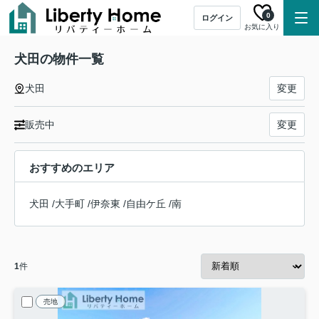
0
ログイン
お気に入り
犬田の物件一覧
犬田
変更
販売中
変更
おすすめのエリア
犬田
/
大手町
/
伊奈東
/
自由ケ丘
/
南
1
件
売地