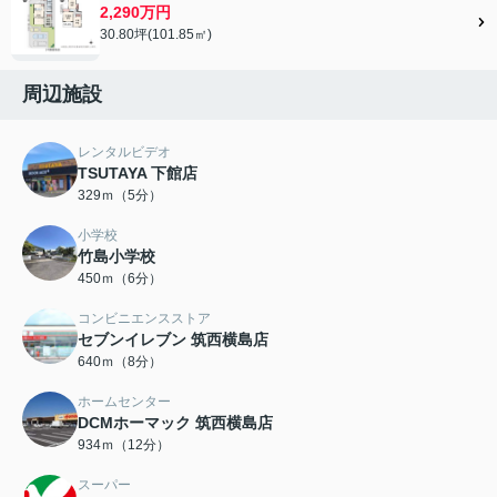
2,290万円
30.80坪(101.85㎡)
周辺施設
レンタルビデオ
TSUTAYA 下館店
329ｍ（5分）
小学校
竹島小学校
450ｍ（6分）
コンビニエンスストア
セブンイレブン 筑西横島店
640ｍ（8分）
ホームセンター
DCMホーマック 筑西横島店
934ｍ（12分）
スーパー