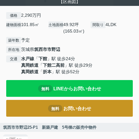
【区画図】
2,290万円
価格
101.85㎡
49.92坪
4LDK
建物面積
土地面積
間取り
(165.03㎡)
予定
築年数
茨城県
筑西市
市野辺
所在地
水戸線
「
下館
」駅 徒歩24分
交通
真岡鉄道
「
下館二高前
」駅 徒歩29分
真岡鉄道
「
折本
」駅 徒歩52分
LINEからお問い合わせ
無料
お問い合わせ
無料
筑西市市野辺25-P1 新築戸建 5号棟の販売中物件