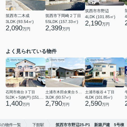
筑西市市野辺
筑西市二木成
筑西市下岡崎２丁目
4
4LDK (101.85㎡)
2,190
3LDK (93.54㎡)
5SLDK (157.33㎡)
万円
2,090
2,399
万円
万円
よく見られている物件
石岡市南台３丁目
土浦市木田余東台５丁目
土浦市板谷４丁目
5LDK＋S(納戸) (151.80㎡)
3LDK (93.57㎡)
4LDK (101.85㎡)
3
1,400
2,790
2,590
万円
万円
万円
市の物件一覧
下館駅
筑西市市野辺25-P1 新築戸建 5号棟