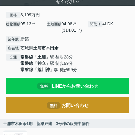
せください♪
3,199万円
価格
95.13㎡
94.98坪
4LDK
建物面積
土地面積
間取り
(314.01㎡)
新築
築年数
茨城県
土浦市
木田余
所在地
常磐線
「
土浦
」駅 徒歩28分
交通
常磐線
「
神立
」駅 徒歩59分
常磐線
「
荒川沖
」駅 徒歩99分
LINEからお問い合わせ
無料
お問い合わせ
無料
土浦市木田余1期 新築戸建 3号棟の販売中物件