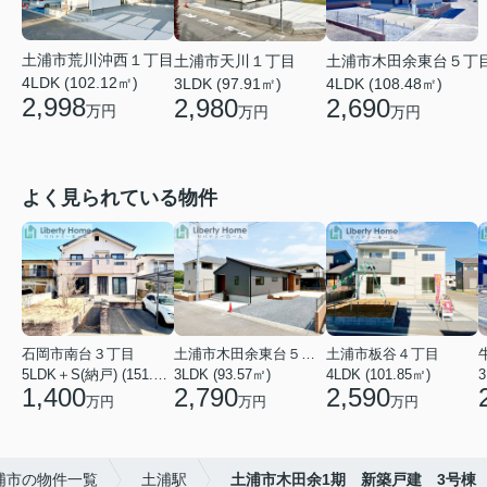
土浦市荒川沖西１丁目
土浦市天川１丁目
土浦市木田余東台５丁
4LDK (102.12㎡)
3LDK (97.91㎡)
4LDK (108.48㎡)
2,998
2,980
2,690
万円
万円
万円
よく見られている物件
石岡市南台３丁目
土浦市木田余東台５丁目
土浦市板谷４丁目
5LDK＋S(納戸) (151.80㎡)
3LDK (93.57㎡)
4LDK (101.85㎡)
3
1,400
2,790
2,590
万円
万円
万円
浦市の物件一覧
土浦駅
土浦市木田余1期 新築戸建 3号棟