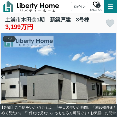
0
ログイン
お気に入り
土浦市木田余1期 新築戸建 3号棟
3,199万円
1
/
28
【外観】ご予約をいただければ、『平日の空いた時間』『周辺物件まと
めて見たい』『1件だけ見たい』ももちろん可能です♪ お気軽にお問合