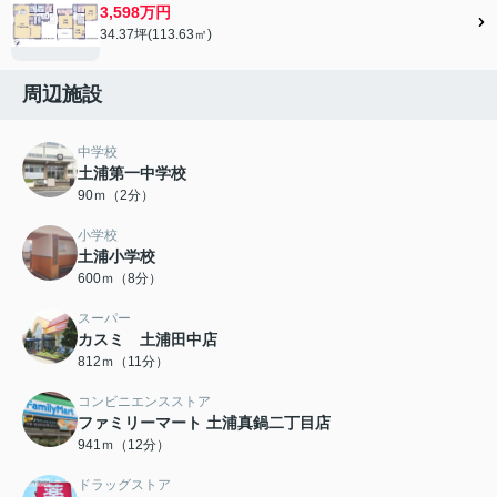
3,598万円
34.37坪(113.63㎡)
周辺施設
中学校
土浦第一中学校
90ｍ（2分）
小学校
土浦小学校
600ｍ（8分）
スーパー
カスミ 土浦田中店
812ｍ（11分）
コンビニエンスストア
ファミリーマート 土浦真鍋二丁目店
941ｍ（12分）
ドラッグストア