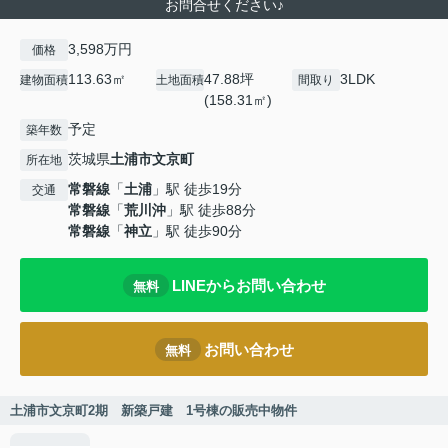
お問合せください♪
3,598万円
価格
113.63㎡
47.88坪
3LDK
建物面積
土地面積
間取り
(158.31㎡)
予定
築年数
茨城県
土浦市
文京町
所在地
常磐線
「
土浦
」駅 徒歩19分
交通
常磐線
「
荒川沖
」駅 徒歩88分
常磐線
「
神立
」駅 徒歩90分
LINEからお問い合わせ
無料
お問い合わせ
無料
土浦市文京町2期 新築戸建 1号棟の販売中物件