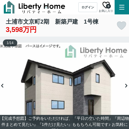
0
ログイン
お気に入り
土浦市文京町2期 新築戸建 1号棟
3,598万円
1
/
14
【完成予想図】ご予約をいただければ、『平日の空いた時間』『周辺物
件まとめて見たい』『1件だけ見たい』ももちろん可能です♪ お気軽に