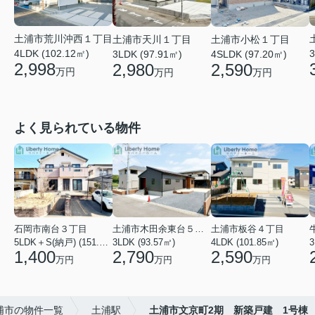
土浦市荒川沖西１丁目
土浦市天川１丁目
土浦市小松１丁目
4LDK (102.12㎡)
3
3LDK (97.91㎡)
4SLDK (97.20㎡)
2,998
2,980
2,590
万円
万円
万円
よく見られている物件
石岡市南台３丁目
土浦市木田余東台５丁目
土浦市板谷４丁目
5LDK＋S(納戸) (151.80㎡)
3LDK (93.57㎡)
4LDK (101.85㎡)
3
1,400
2,790
2,590
万円
万円
万円
浦市の物件一覧
土浦駅
土浦市文京町2期 新築戸建 1号棟