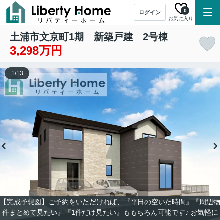
0
ログイン
お気に入り
土浦市文京町1期 新築戸建 2号棟
3,298万円
1
/
13
【完成予想図】ご予約をいただければ、『平日の空いた時間』『周辺物
件まとめて見たい』『1件だけ見たい』ももちろん可能です♪ お気軽に