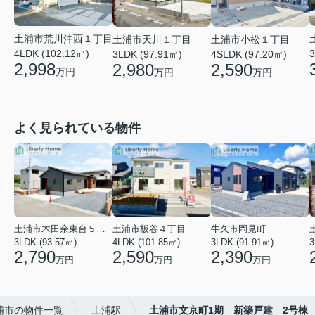
土浦市荒川沖西１丁目
土浦市天川１丁目
土浦市小松１丁目
4LDK (102.12㎡)
3
3LDK (97.91㎡)
4SLDK (97.20㎡)
2,998
2,980
2,590
万円
万円
万円
よく見られている物件
土浦市木田余東台５丁目
土浦市板谷４丁目
牛久市岡見町
3LDK (93.57㎡)
4LDK (101.85㎡)
3LDK (91.91㎡)
3
2,790
2,590
2,390
万円
万円
万円
浦市の物件一覧
土浦駅
土浦市文京町1期 新築戸建 2号棟