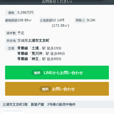
お問合せください♪
3,298万円
価格
108.88㎡
52.14坪
3LDK
建物面積
土地面積
間取り
(172.38㎡)
予定
築年数
茨城県
土浦市
文京町
所在地
常磐線
「
土浦
」駅 徒歩19分
交通
常磐線
「
荒川沖
」駅 徒歩88分
常磐線
「
神立
」駅 徒歩89分
LINEからお問い合わせ
無料
お問い合わせ
無料
土浦市文京町1期 新築戸建 2号棟の販売中物件