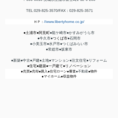
TEL:029-825-3570/FAX：029-
825-3571
//www.libertyhome.co.jp/
ＨＰ：
●土浦市●
阿見町
●
龍ケ崎市
●
かすみがうら市
●牛久市●
つくば市
●石岡市
●小美玉市●水戸市●つくばみらい市
●常総市●坂東市
●新築●中古
●戸建
●
土地●
マンション
●注文住宅
●リフォーム
●住宅●建築
●一戸建て●リノベーション
●売買●売却●購入●住宅ローン●審査
●
不動産
●物件
●マイホーム●収益物件