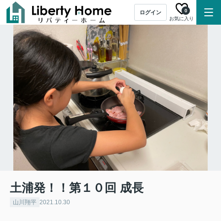
0
ログイン
お気に入り
土浦発！！第１０回 成長
山川翔平
2021.10.30