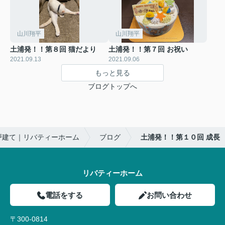
山川翔平
山川翔平
土浦発！！第８回 猫だより
土浦発！！第７回 お祝い
2021.09.13
2021.09.06
もっと見る
ブログトップへ
戸建て｜リバティーホーム
ブログ
土浦発！！第１０回 成長
リバティーホーム
電話をする
お問い合わせ
〒300-0814