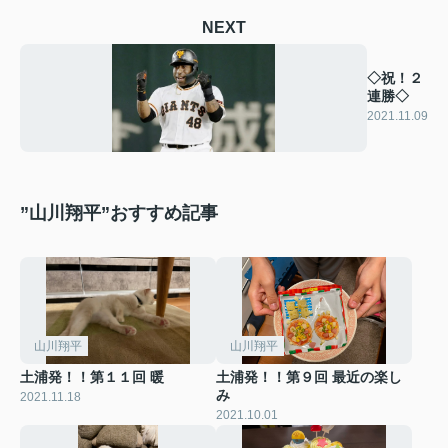
NEXT
◇祝！２
連勝◇
2021.11.09
”山川翔平”おすすめ記事
山川翔平
山川翔平
土浦発！！第１１回 暖
土浦発！！第９回 最近の楽し
み
2021.11.18
2021.10.01