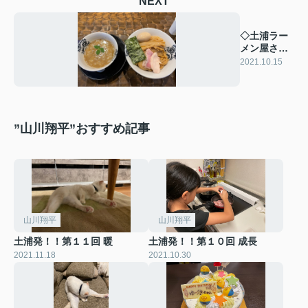
NEXT
◇土浦ラー
メン屋さん
◇
2021.10.15
”山川翔平”おすすめ記事
山川翔平
山川翔平
土浦発！！第１１回 暖
土浦発！！第１０回 成長
2021.11.18
2021.10.30