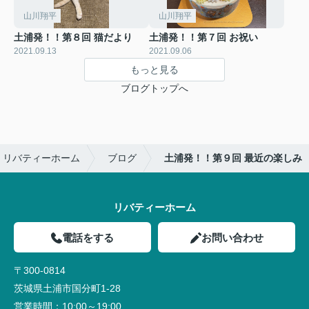
山川翔平
山川翔平
土浦発！！第８回 猫だより
土浦発！！第７回 お祝い
2021.09.13
2021.09.06
もっと見る
ブログトップへ
｜リバティーホーム
ブログ
土浦発！！第９回 最近の楽しみ
リバティーホーム
電話をする
お問い合わせ
〒300-0814
茨城県土浦市国分町1-28
営業時間：
10:00～19:00