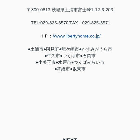
〒300-0813
茨城県土浦市富士崎1-12-6-203
TEL:029-825-3570/FAX：029-
825-3571
ＨＰ：
//www.libertyhome.co.jp/
●土浦市●
阿見町
●
龍ケ崎市
●
かすみがうら市
●牛久市●
つくば市
●石岡市
●小美玉市●水戸市●つくばみらい市
●常総市●坂東市