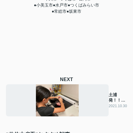
●小美玉市●水戸市●つくばみらい市
●常総市●坂東市
NEXT
土浦
発！！第
１０回 成
2021.10.30
長