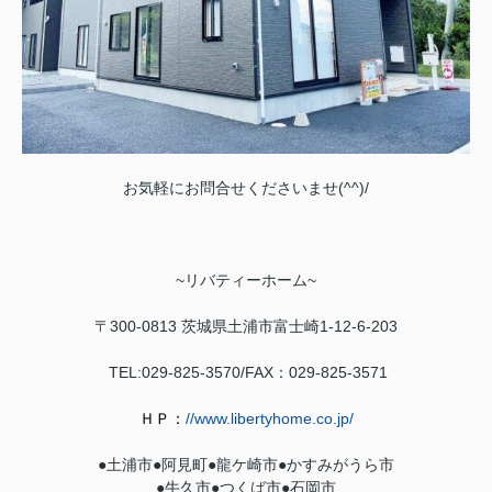
お気軽にお問合せくださいませ(^^)/
~
リバティーホーム
~
〒300-0813
茨城県土浦市富士崎1-12-6-203
TEL:029-825-3570/FAX：029-
825-3571
ＨＰ：
//www.libertyhome.co.jp/
●土浦市●
阿見町
●
龍ケ崎市
●
かすみがうら市
●牛久市●
つくば市
●石岡市