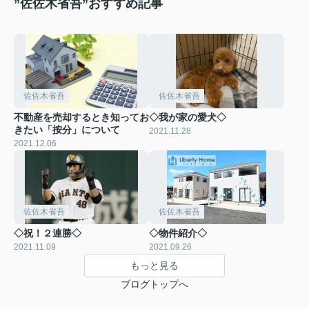
”佐佐木省吾”おすすめ記事
佐佐木省吾
佐佐木省吾
不動産を売却するとき知ってお
◇我が家の愛犬◇
きたい「按分」について
2021.11.28
2021.12.06
佐佐木省吾
佐佐木省吾
◇祝！２連勝◇
◇物件紹介◇
2021.11.09
2021.09.26
もっと見る
ブログトップへ