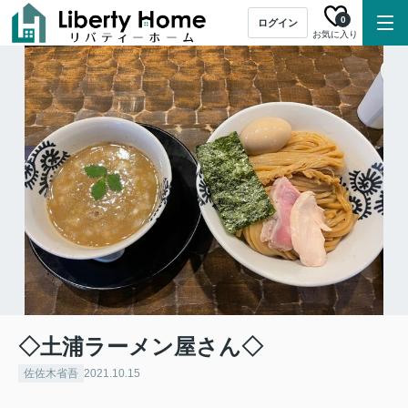
0
ログイン
お気に入り
◇土浦ラーメン屋さん◇
佐佐木省吾
2021.10.15