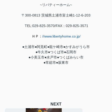
~
リバティーホーム
~
〒300-0813
茨城県土浦市富士崎1-12-6-203
TEL:029-825-3570/FAX：029-
825-3571
ＨＰ：
//www.libertyhome.co.jp/
●土浦市●
阿見町
●
龍ケ崎市
●
かすみがうら市
●牛久市●
つくば市
●石岡市
●小美玉市●水戸市●つくばみらい市
●常総市●坂東市
NEXT