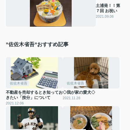
土浦発！！第
７回 お祝い
2021.09.06
”佐佐木省吾”おすすめ記事
佐佐木省吾
佐佐木省吾
不動産を売却するとき知ってお
◇我が家の愛犬◇
きたい「按分」について
2021.11.28
2021.12.06