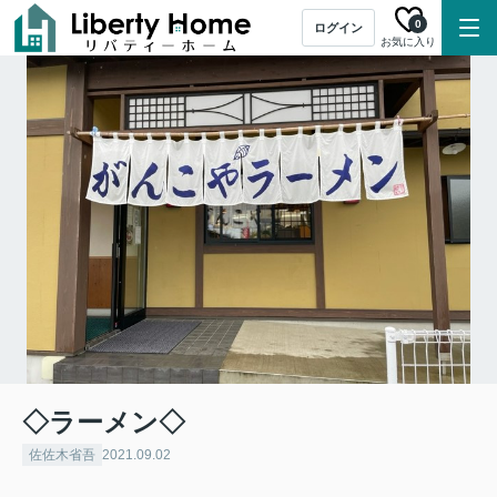
0
ログイン
お気に入り
◇ラーメン◇
佐佐木省吾
2021.09.02