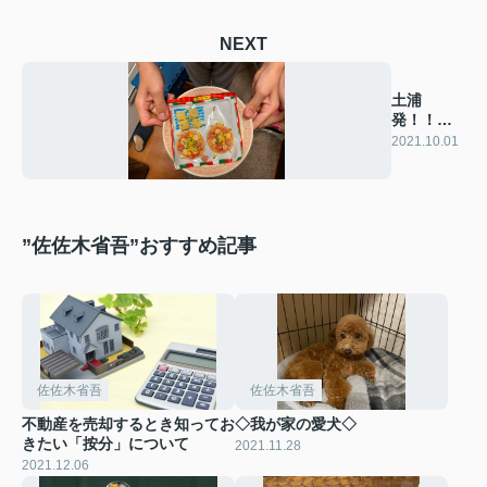
NEXT
土浦
発！！第
９回 最近
2021.10.01
の楽しみ
”佐佐木省吾”おすすめ記事
佐佐木省吾
佐佐木省吾
不動産を売却するとき知ってお
◇我が家の愛犬◇
きたい「按分」について
2021.11.28
2021.12.06