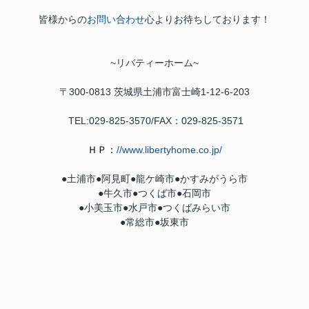
皆様からの
お問い合わせ
心よりお待ちしております！
~
リバティーホーム
~
〒300-0813
茨城県土浦市富士崎1-12-6-203
TEL:029-825-3570/FAX：029-
825-3571
ＨＰ：
//www.libertyhome.co.jp/
●土浦市●
阿見町
●
龍ケ崎市
●
かすみがうら市
●牛久市●
つくば市
●石岡市
●小美玉市●水戸市●つくばみらい市
●常総市●坂東市