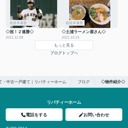
佐佐木省吾
佐佐木省吾
◇祝！２連勝◇
◇土浦ラーメン屋さん◇
2021.11.09
2021.10.15
もっと見る
ブログトップへ
て・中古一戸建て｜リバティーホーム
ブログ
◇物件紹介◇
リバティーホーム
電話をする
お問い合わせ