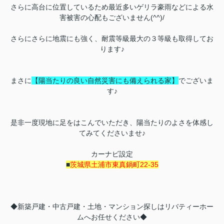
さらに高台に位置しているため最近多いゲリラ豪雨などによる水
害被害の心配もございません(^^)/
さらにさらに地震にも強く、耐震等級最大の３等級も取得してお
ります♪
まさに
【陽当たりの良い自然災害にも備えられる家】
でございま
す♪
是非一度現地に足をはこんでいただき、陽当たりのよさを体感し
てみてくださいませ♪
カーナビ設定
■
茨城県土浦市東真鍋町22-35
◆新築戸建・中古戸建・土地・マンション探しはリバティーホー
ムへお任せください◆