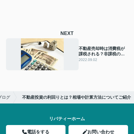
NEXT
不動産売却時は消費税が
課税される？非課税の場
合や注意点もご紹介
2022.09.02
ブログ
不動産投資の利回りとは？相場や計算方法についてご紹介
リバティーホーム
電話をする
お問い合わせ