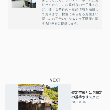
探しでしたら、リバティーホームにお
任せください。お庭付きの一戸建てな
ど、様々な条件の不動産情報を掲載し
ております。快適に暮らせるお住まい
探しのお手伝いになるよう不動産に関
する記事をご提供します。
NEXT
特定空家とは？認定
の基準やリスクにつ
いてご紹介
2023.03.07