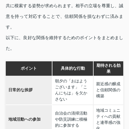
共に模索する姿勢が求められます。相手の立場を尊重し、誠
意を持って対応することで、信頼関係を損なわずに済みま
す。
以下に、良好な関係を維持するためのポイントをまとめまし
た。
期待される効
ポイント
具体的な行動
果
朝夕の「おはよう
親近感の醸成
ございます」「こ
日常的な挨拶
と信頼関係の
んにちは」を欠か
構築
さない
地域コミュニ
自治会の清掃活動
ティへの貢献
地域活動への参加
や防災訓練に積極
と連帯感の強
的に参加する
化