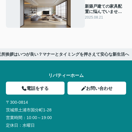
新築戸建ての家具配
置に悩んでいません
か 家具の配置シミュ
2025.08.21
レーション方法を紹
介
近所挨拶はいつが良い？マナーとタイミングを押さえて安心な新生活へ
リバティーホーム
電話をする
お問い合わせ
〒300-0814
茨城県土浦市国分町1-28
営業時間：
10:00～19:00
定休日：
水曜日