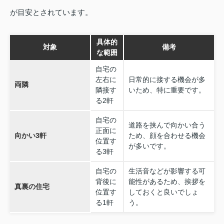
が目安とされています。
具体的
対象
備考
な範囲
自宅の
左右に
日常的に接する機会が多
両隣
隣接す
いため、特に重要です。
る2軒
自宅の
道路を挟んで向かい合う
正面に
向かい3軒
ため、顔を合わせる機会
位置す
が多いです。
る3軒
自宅の
生活音などが影響する可
背後に
能性があるため、挨拶を
真裏の住宅
位置す
しておくと良いでしょ
る1軒
う。